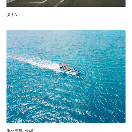
ダナン
浜比嘉島 -沖縄-