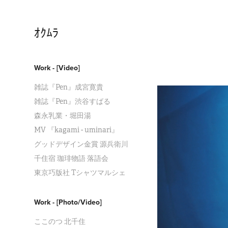
ｵｸﾑﾗ
Work - [Video]
雑誌『Pen』成宮寛貴
雑誌『Pen』渋谷すばる
森永乳業・堀田湯
MV 『kagami - uminari』
グッドデザイン金賞 源兵衛川
千住宿 珈琲物語 落語会
東京巧版社 Tシャツマルシェ
Work - [Photo/Video]
ここのつ 北千住