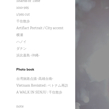
Shards of Time
1010-365
1/365 cut
千住散歩
Artifact Portrait / City accent
横瀬
ハノイ
ダナン
浜比嘉島 -沖縄-
Photo book
台湾旅路点描 -高雄台南-
Vietnam Revisited : ベトナム再訪
A WALK IN SENJU : 千住散歩
note