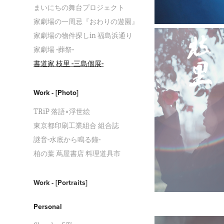
まいにちの舞台プロジェクト
家劇場の一周忌『おわりの遊園』
家劇場の物件探しin 福島浜通り
家劇場 -葬祭-
書道家 枝里 -三島個展-
Work - [Photo]
TRiP 落語×浮世絵
東京都印刷工業組合 組合誌
謎音-水底から鳴る鐘-
柏の葉 蔦屋書店 料理道具市
Work - [Portraits]
Personal