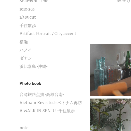
建物
Shards of Time
1010-365
1/365 cut
千住散歩
Artifact Portrait / City accent
横瀬
ハノイ
ダナン
浜比嘉島 -沖縄-
Photo book
台湾旅路点描 -高雄台南-
Vietnam Revisited : ベトナム再訪
A WALK IN SENJU : 千住散歩
note