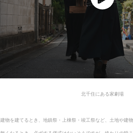
北千住にある家劇場
建物を建てるとき、地鎮祭・上棟祭・竣工祭など、土地や建