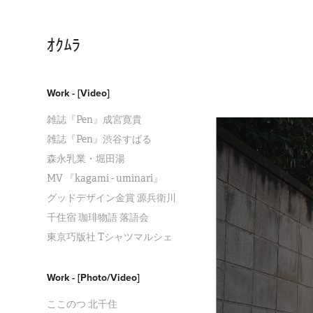
ｵｸﾑﾗ
Work - [Video]
雑誌『Pen』成宮寛貴
雑誌『Pen』渋谷すばる
森永乳業・堀田湯
MV 『kagami - uminari』
グッドデザイン金賞 源兵衛川
千住宿 珈琲物語 落語会
東京巧版社 Tシャツマルシェ
Work - [Photo/Video]
ここのつ 北千住