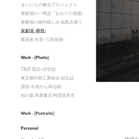
まいにちの舞台プロジェクト
家劇場の一周忌『おわりの遊園』
家劇場の物件探しin 福島浜通り
家劇場 -葬祭-
書道家 枝里 -三島個展-
Work - [Photo]
TRiP 落語×浮世絵
東京都印刷工業組合 組合誌
謎音-水底から鳴る鐘-
柏の葉 蔦屋書店 料理道具市
Work - [Portraits]
Personal