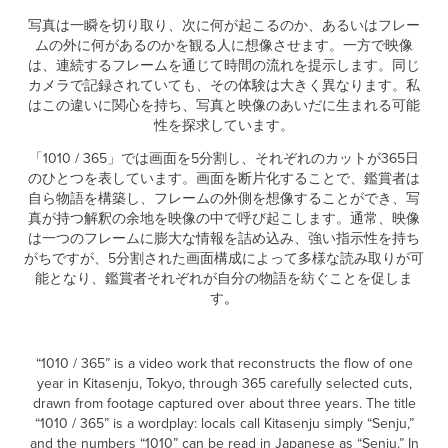
写真は一瞬を切り取り、次に何が起こるのか、あるいはフレー
ムの外に何があるのかを観る人に想像させます。一方で映像
は、連続するフレームを通じて時間の流れを提示します。同じ
カメラで記録されていても、その体験は大きく異なります。私
はこの違いに関心を持ち、写真と映像のあいだに生まれる可能
性を探求しています。
「1010 / 365」では画面を5分割し、それぞれのカットが365日
のひとつを表しています。画面を断片化することで、鑑賞者は
自ら物語を構築し、フレームの外側を想像することができ、写
真が持つ解釈の余地を映像の中で呼び起こします。通常、映像
は一つのフレームに膨大な情報を詰め込み、強い指示性を持ち
がちですが、5分割された画面構成によって多様な読み取りが可
能となり、鑑賞者それぞれが自分の物語を紡ぐことを促しま
す
。
“1010 / 365” is a video work that reconstructs the flow of one
year in Kitasenju, Tokyo, through 365 carefully selected cuts,
drawn from footage captured over about three years. The title
“1010 / 365” is a wordplay: locals call Kitasenju simply “Senju,”
and the numbers “1010” can be read in Japanese as “Senju.” In