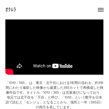
ｵｸﾑﾗ
「1010 / 365」 は、東京・北千住における1年間の流れを、約3年
間にわたり撮影した映像から厳選した365カットで再構成した映
像作品です。タイトル「1010 / 365」は言葉遊びになっており、
地元では北千住を「千住」と呼び、「1010」という数字を日本
語で読むと「センジュ」となることから、場所と一年（365日）
の両方を表しています。