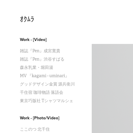
ｵｸﾑﾗ
Work - [Video]
雑誌『Pen』成宮寛貴
雑誌『Pen』渋谷すばる
森永乳業・堀田湯
MV 『kagami - uminari』
グッドデザイン金賞 源兵衛川
千住宿 珈琲物語 落語会
東京巧版社 Tシャツマルシェ
Work - [Photo/Video]
ここのつ 北千住