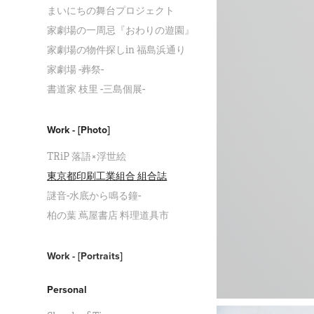
まいにちの舞台プロジェクト
家劇場の一周忌『おわりの遊園』
家劇場の物件探しin 福島浜通り
家劇場 -葬祭-
書道家 枝里 -三島個展-
Work - [Photo]
TRiP 落語×浮世絵
東京都印刷工業組合 組合誌
謎音-水底から鳴る鐘-
柏の葉 蔦屋書店 料理道具市
Work - [Portraits]
Personal