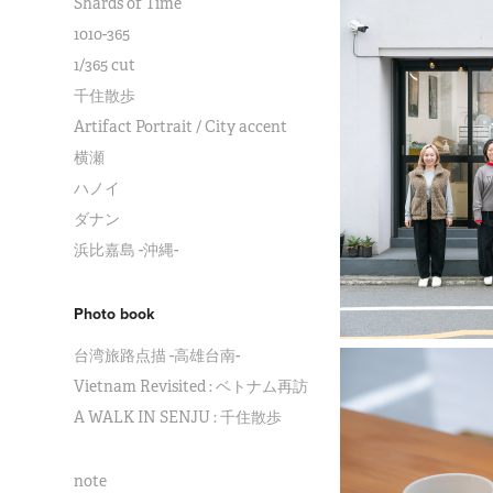
Shards of Time
1010-365
1/365 cut
千住散歩
Artifact Portrait / City accent
横瀬
ハノイ
ダナン
浜比嘉島 -沖縄-
Photo book
台湾旅路点描 -高雄台南-
Vietnam Revisited : ベトナム再訪
A WALK IN SENJU : 千住散歩
note